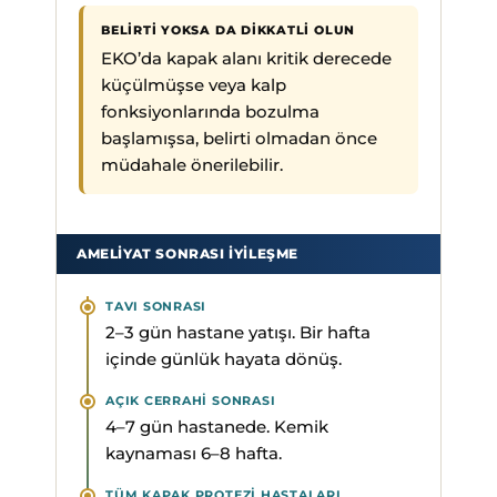
BELIRTI YOKSA DA DIKKATLI OLUN
EKO’da kapak alanı kritik derecede
küçülmüşse veya kalp
fonksiyonlarında bozulma
başlamışsa, belirti olmadan önce
müdahale önerilebilir.
AMELIYAT SONRASI İYILEŞME
TAVI SONRASI
2–3 gün hastane yatışı. Bir hafta
içinde günlük hayata dönüş.
AÇIK CERRAHI SONRASI
4–7 gün hastanede. Kemik
kaynaması 6–8 hafta.
TÜM KAPAK PROTEZI HASTALARI