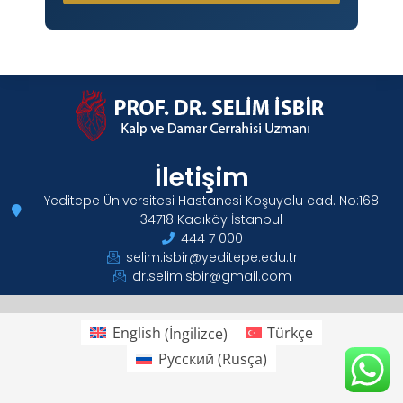
İletişim
Yeditepe Üniversitesi Hastanesi Koşuyolu cad. No:168
34718 Kadıköy İstanbul
444 7 000
selim.isbir@yeditepe.edu.tr
dr.selimisbir@gmail.com
English
(
İngilizce
)
Türkçe
Русский
(
Rusça
)