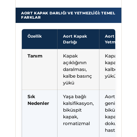
AORT KAPAK DARLIĞI VE YETMEZLIĞI: TEMEL
FARKLAR
Özellik
Aort Kapak
Aort Kapak
Darlığı
Yetmezliği
Tanım
Kapak
Kapağın tam
açıklığının
kapanmaması
daralması,
kalbe hacim
kalbe basınç
yükü
yükü
Sık
Yaşa bağlı
Aort kökü
Nedenler
kalsifikasyon,
genişlemesi,
biküspit
biküspit
kapak,
kapak, bağ
romatizmal
dokusu
hastalıkları