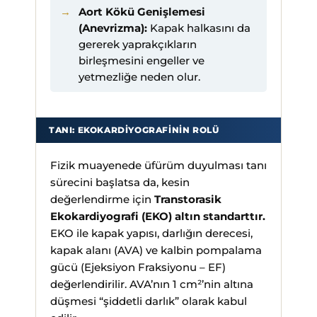
Aort Kökü Genişlemesi
(Anevrizma):
Kapak halkasını da
gererek yaprakçıkların
birleşmesini engeller ve
yetmezliğe neden olur.
TANI: EKOKARDIYOGRAFININ ROLÜ
Fizik muayenede üfürüm duyulması tanı
sürecini başlatsa da, kesin
değerlendirme için
Transtorasik
Ekokardiyografi (EKO) altın standarttır.
EKO ile kapak yapısı, darlığın derecesi,
kapak alanı (AVA) ve kalbin pompalama
gücü (Ejeksiyon Fraksiyonu – EF)
değerlendirilir. AVA’nın 1 cm²’nin altına
düşmesi “şiddetli darlık” olarak kabul