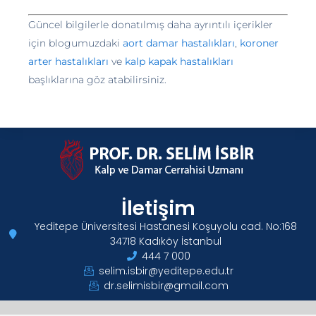
Güncel bilgilerle donatılmış daha ayrıntılı içerikler
için blogumuzdaki
aort damar hastalıkları
,
koroner
arter hastalıkları
ve
kalp kapak hastalıkları
başlıklarına göz atabilirsiniz.
İletişim
Yeditepe Üniversitesi Hastanesi Koşuyolu cad. No:168
34718 Kadıköy İstanbul
444 7 000
selim.isbir@yeditepe.edu.tr
dr.selimisbir@gmail.com