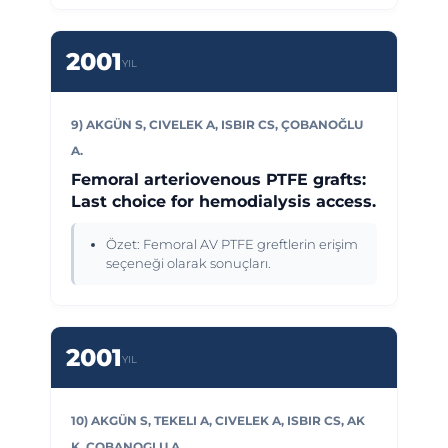
2001
YIL
9) AKGÜN S, CIVELEK A, ISBIR CS, ÇOBANOĞLU
A.
Femoral arteriovenous PTFE grafts:
Last choice for hemodialysis access.
Özet: Femoral AV PTFE greftlerin erişim
seçeneği olarak sonuçları.
2001
YIL
10) AKGÜN S, TEKELI A, CIVELEK A, ISBIR CS, AK
K, COBANOGLU A.