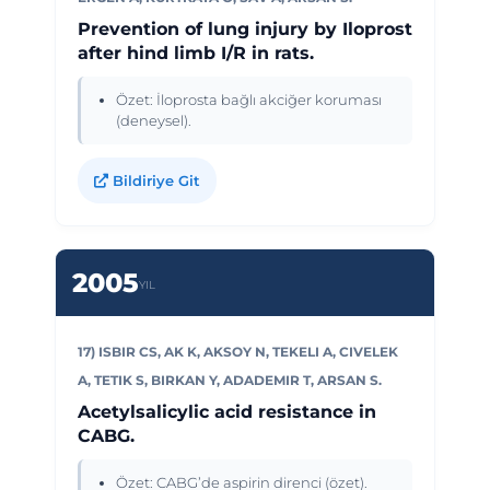
Prevention of lung injury by Iloprost
after hind limb I/R in rats.
Özet: İloprosta bağlı akciğer koruması
(deneysel).
Bildiriye Git
2005
YIL
17) ISBIR CS, AK K, AKSOY N, TEKELI A, CIVELEK
A, TETIK S, BIRKAN Y, ADADEMIR T, ARSAN S.
Acetylsalicylic acid resistance in
CABG.
Özet: CABG’de aspirin direnci (özet).