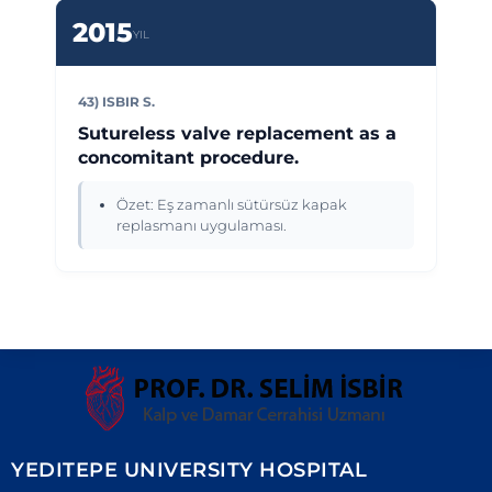
2015
YIL
43) ISBIR S.
Sutureless valve replacement as a
concomitant procedure.
Özet: Eş zamanlı sütürsüz kapak
replasmanı uygulaması.
YEDITEPE UNIVERSITY HOSPITAL