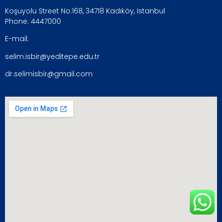
Koşuyolu Street No:168, 34718 Kadıköy, Istanbul
Phone: 4447000
E-mail:
selim.isbir@yeditepe.edu.tr
dr.selimisbir@gmail.com