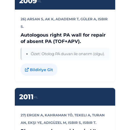
2009
YIL
26) ARSAN S, AK K, ADADEMIR T, GÜLER A, ISBIR
S.
Autologous right PA wall for repair
of absent PA (TOF+APV).
Özet: Otolog PA duvarı ile onarım (olgu).
Bildiriye Git
2011
YIL
27) ERGEN A, KAHRAMAN TÖ, TEKELI A, TURAN
AN, EKŞI YE, ADIGÜZEL M, ISBIR S, ISBIR T.