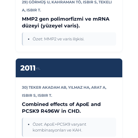
29) GÖRMÜŞ U, KAHRAMAN TÖ, ISBIR S, TEKELI
A, ISBIR T.
MMP2 gen polimorfizmi ve mRNA
düzeyi (yüzeyel varis).
Özet: MMP2 ve varis ilişkisi.
2011
YIL
30) TEKER AKADAM AB, YILMAZ HA, ARAT A,
ISBIR S, ISBIR T.
Combined effects of ApoE and
PCSK9 R496W in CHD.
Özet: ApoE+PCSK9 varyant
kombinasyonları ve KAH.