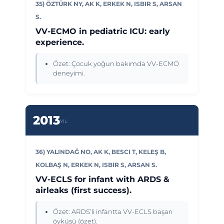
35) ÖZTÜRK NY, AK K, ERKEK N, ISBIR S, ARSAN
S.
VV-ECMO in pediatric ICU: early
experience.
Özet: Çocuk yoğun bakımda VV-ECMO
deneyimi.
2013
YIL
36) YALINDAĞ NO, AK K, BESCI T, KELEŞ B,
KOLBAŞ N, ERKEK N, ISBIR S, ARSAN S.
VV-ECLS for infant with ARDS &
airleaks (first success).
Özet: ARDS’li infantta VV-ECLS başarı
öyküsü (özet).