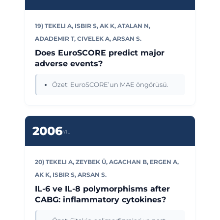
19) TEKELI A, ISBIR S, AK K, ATALAN N,
ADADEMIR T, CIVELEK A, ARSAN S.
Does EuroSCORE predict major
adverse events?
Özet: EuroSCORE’un MAE öngörüsü.
2006
YIL
20) TEKELI A, ZEYBEK Ü, AGACHAN B, ERGEN A,
AK K, ISBIR S, ARSAN S.
IL-6 ve IL-8 polymorphisms after
CABG: inflammatory cytokines?