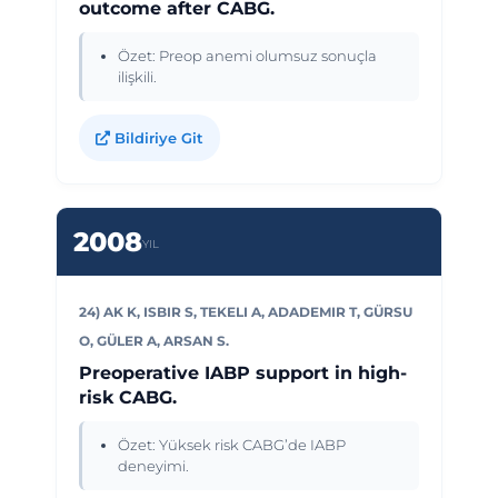
outcome after CABG.
Özet: Preop anemi olumsuz sonuçla
ilişkili.
Bildiriye Git
2008
YIL
24) AK K, ISBIR S, TEKELI A, ADADEMIR T, GÜRSU
O, GÜLER A, ARSAN S.
Preoperative IABP support in high-
risk CABG.
Özet: Yüksek risk CABG’de IABP
deneyimi.