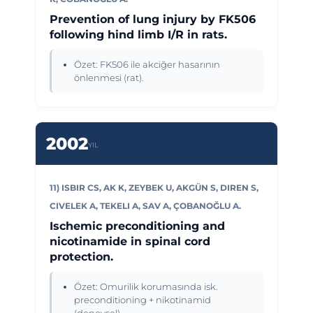
Prevention of lung injury by FK506
following hind limb I/R in rats.
Özet: FK506 ile akciğer hasarının
önlenmesi (rat).
2002
YIL
11) ISBIR CS, AK K, ZEYBEK U, AKGÜN S, DIREN S,
CIVELEK A, TEKELI A, SAV A, ÇOBANOĞLU A.
Ischemic preconditioning and
nicotinamide in spinal cord
protection.
Özet: Omurilik korumasında isk.
preconditioning + nikotinamid