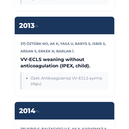
2013
YIL
37) ÖZTÜRK NO, AK K, YASA U, BARYS S, ISBIR S,
ARSAN S, ERKEK N, BARLAN İ.
VV-ECLS weaning without
anticoagulation (IPEX, child).
Özet: Antikoagülansız VV-ECLS ayırma
(olgu).
2014
YIL
38) ISBIR S, BALTACIOGLU F, AK K, KARARMAZ A,