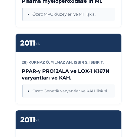
Plasma myeloperoxidase in MI.
Özet: MPO düzeyleri ve MI ilişkisi.
2011
YIL
28) KURNAZ Ö, YILMAZ AH, ISBIR S, ISBIR T.
PPAR-γ PRO12ALA ve LOX-1 K167N
varyantları ve KAH.
Özet: Genetik varyantlar ve KAH ilişkisi.
2011
YIL