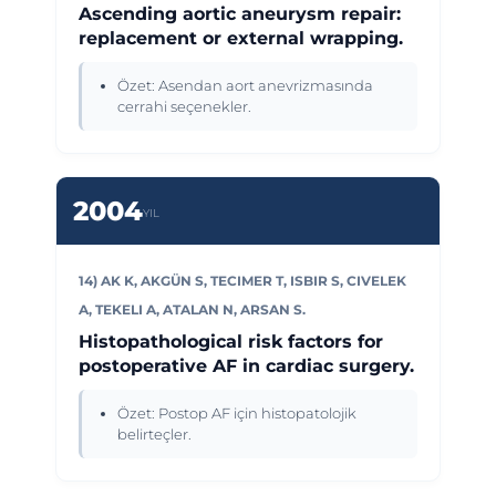
Ascending aortic aneurysm repair:
replacement or external wrapping.
Özet: Asendan aort anevrizmasında
cerrahi seçenekler.
2004
YIL
14) AK K, AKGÜN S, TECIMER T, ISBIR S, CIVELEK
A, TEKELI A, ATALAN N, ARSAN S.
Histopathological risk factors for
postoperative AF in cardiac surgery.
Özet: Postop AF için histopatolojik
belirteçler.