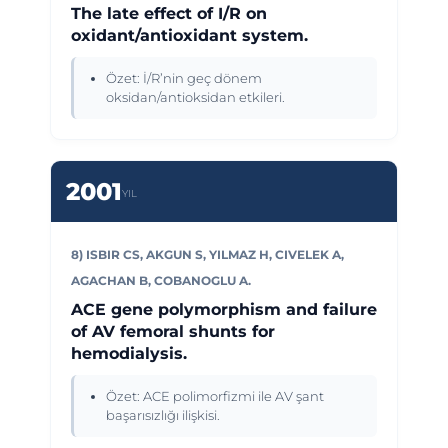
The late effect of I/R on
oxidant/antioxidant system.
Özet: İ/R’nin geç dönem
oksidan/antioksidan etkileri.
2001
YIL
8) ISBIR CS, AKGUN S, YILMAZ H, CIVELEK A,
AGACHAN B, COBANOGLU A.
ACE gene polymorphism and failure
of AV femoral shunts for
hemodialysis.
Özet: ACE polimorfizmi ile AV şant
başarısızlığı ilişkisi.