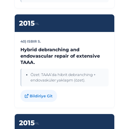
2015
YIL
40) ISBIR S.
Hybrid debranching and
endovascular repair of extensive
TAAA.
Özet: TAAA’da hibrit debranching +
endovasküler yaklaşım (özet).
Bildiriye Git
2015
YIL