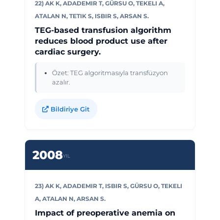
22) AK K, ADADEMIR T, GÜRSU O, TEKELI A,
ATALAN N, TETIK S, ISBIR S, ARSAN S.
TEG-based transfusion algorithm
reduces blood product use after
cardiac surgery.
Özet: TEG algoritmasıyla transfüzyon
azalır.
Bildiriye Git
2008
YIL
23) AK K, ADADEMIR T, ISBIR S, GÜRSU O, TEKELI
A, ATALAN N, ARSAN S.
Impact of preoperative anemia on