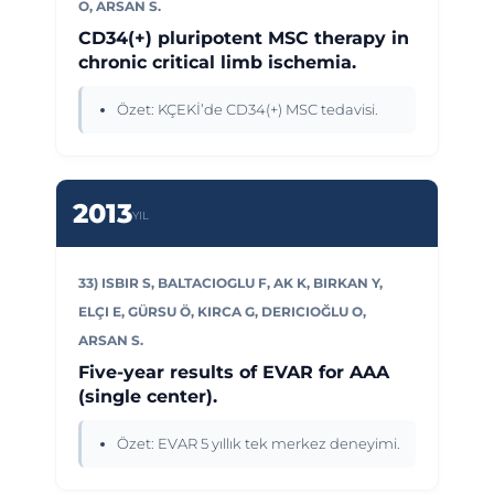
O, ARSAN S.
CD34(+) pluripotent MSC therapy in
chronic critical limb ischemia.
Özet: KÇEKİ’de CD34(+) MSC tedavisi.
2013
YIL
33) ISBIR S, BALTACIOGLU F, AK K, BIRKAN Y,
ELÇI E, GÜRSU Ö, KIRCA G, DERICIOĞLU O,
ARSAN S.
Five-year results of EVAR for AAA
(single center).
Özet: EVAR 5 yıllık tek merkez deneyimi.