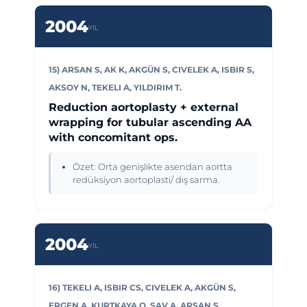
2004
YIL
15) ARSAN S, AK K, AKGÜN S, CIVELEK A, ISBIR S,
AKSOY N, TEKELI A, YILDIRIM T.
Reduction aortoplasty + external
wrapping for tubular ascending AA
with concomitant ops.
Özet: Orta genişlikte asendan aortta
redüksiyon aortoplasti/ dış sarma.
2004
YIL
16) TEKELI A, ISBIR CS, CIVELEK A, AKGÜN S,
ERGEN A, KURTKAYA O, SAV A, ARSAN S.