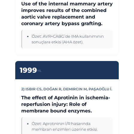
Use of the internal mammary artery
improves results of the combined
aortic valve replacement and
coronary artery bypass grafting.
Özet: AVR+CABG’de IMA kullanımının
sonuçlara etkisi (AHA özet).
1999
YIL
2) ISBIR CS, DOĞAN R, DEMIRCIN M, PAŞAOĞLU İ.
The effect of Aprotinin in ischemia-
reperfusion injury: Role of
membrane bound enzymes.
Özet: Aprotininin İ/R hasarında
membran enzimleri üzerine etkisi.