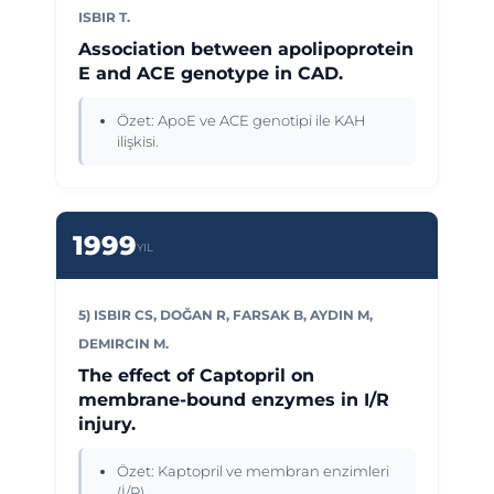
ISBIR T.
Association between apolipoprotein
E and ACE genotype in CAD.
Özet: ApoE ve ACE genotipi ile KAH
ilişkisi.
1999
YIL
5) ISBIR CS, DOĞAN R, FARSAK B, AYDIN M,
DEMIRCIN M.
The effect of Captopril on
membrane-bound enzymes in I/R
injury.
Özet: Kaptopril ve membran enzimleri
(İ/R).