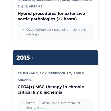
ELÇI E, ARSAN S.
Hybrid procedures for extensive
aortic pathologies (22 hasta).
Özet: Yaygın aort patolojilerinde hibrit
yaklaşım.
2015
YIL
39) BIRKAN Y, AK K, DERICIOĞLU O, ISBIR S,
ARSAN S.
CD34(+) MSC therapy in chronic
critical limb ischemia.
Özet: KÇEKİ’de kök hücre tedavisi
(kongre özeti).