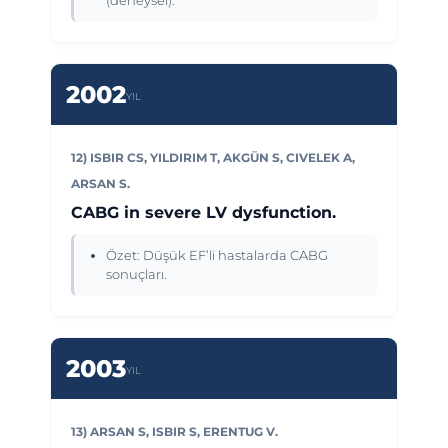
(deneysel).
2002
YIL
12) ISBIR CS, YILDIRIM T, AKGÜN S, CIVELEK A,
ARSAN S.
CABG in severe LV dysfunction.
Özet: Düşük EF’li hastalarda CABG
sonuçları.
2003
YIL
13) ARSAN S, ISBIR S, ERENTUG V.