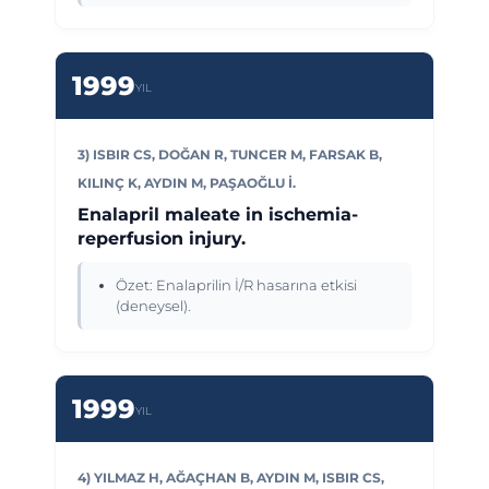
1999
YIL
3) ISBIR CS, DOĞAN R, TUNCER M, FARSAK B,
KILINÇ K, AYDIN M, PAŞAOĞLU İ.
Enalapril maleate in ischemia-
reperfusion injury.
Özet: Enalaprilin İ/R hasarına etkisi
(deneysel).
1999
YIL
4) YILMAZ H, AĞAÇHAN B, AYDIN M, ISBIR CS,