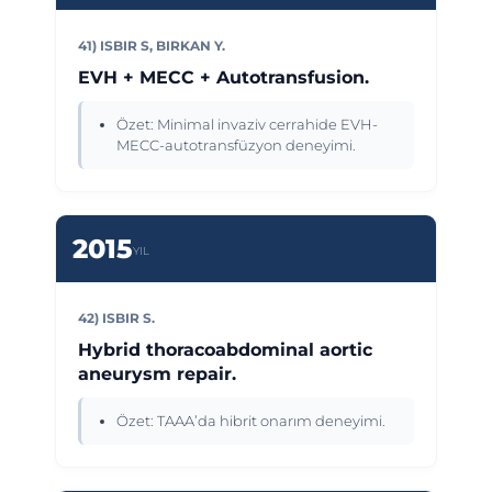
41) ISBIR S, BIRKAN Y.
EVH + MECC + Autotransfusion.
Özet: Minimal invaziv cerrahide EVH-
MECC-autotransfüzyon deneyimi.
2015
YIL
42) ISBIR S.
Hybrid thoracoabdominal aortic
aneurysm repair.
Özet: TAAA’da hibrit onarım deneyimi.