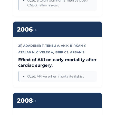
Özet: Sitokin polimorfizmleri ve post-
CABG inflamasyon.
2006
YIL
21) ADADEMIR T, TEKELI A, AK K, BIRKAN Y,
ATALAN N, CIVELEK A, ISBIR CS, ARSAN S.
Effect of AKI on early mortality after
cardiac surgery.
Özet: AKI ve erken mortalite ilişkisi.
2008
YIL