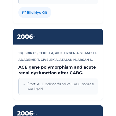
Bildiriye Git
2006
YIL
18) ISBIR CS, TEKELI A, AK K, ERGEN A, YILMAZ H,
ADADEMIR T, CIVELEK A, ATALAN N, ARSAN S.
ACE gene polymorphism and acute
renal dysfunction after CABG.
Özet: ACE polimorfizmi ve CABG sonrası
AKI ilişkisi.
2006
YIL