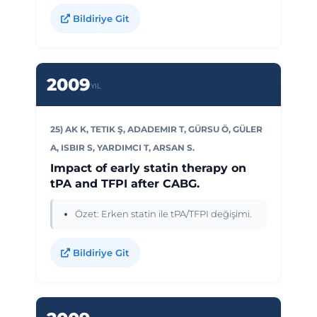
Bildiriye Git
2009
YIL
25) AK K, TETIK Ş, ADADEMIR T, GÜRSU Ö, GÜLER
A, ISBIR S, YARDIMCI T, ARSAN S.
Impact of early statin therapy on
tPA and TFPI after CABG.
Özet: Erken statin ile tPA/TFPI değişimi.
Bildiriye Git