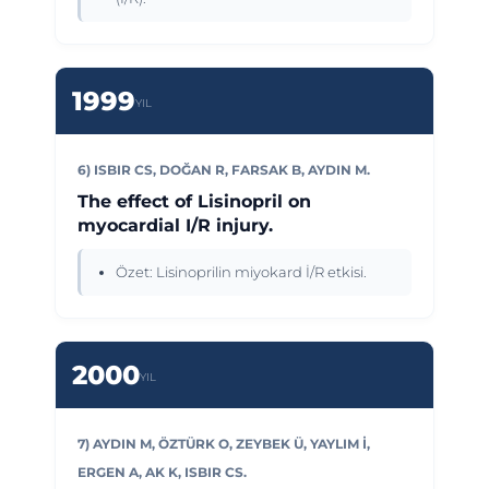
1999
YIL
6) ISBIR CS, DOĞAN R, FARSAK B, AYDIN M.
The effect of Lisinopril on
myocardial I/R injury.
Özet: Lisinoprilin miyokard İ/R etkisi.
2000
YIL
7) AYDIN M, ÖZTÜRK O, ZEYBEK Ü, YAYLIM İ,
ERGEN A, AK K, ISBIR CS.