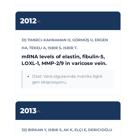
2012
YIL
31) TIMIRCI-KAHRAMAN O, GÖRMÜŞ U, ERGEN
HA, TEKELI A, ISBIR S, ISBIR T.
mRNA levels of elastin, fibulin-5,
LOXL-1, MMP-2/9 in varicose vein.
Özet: Varis olgularında matriks ilişkili
gen ekspresyonu.
2013
YIL
32) BIRKAN Y, ISBIR S, AK K, ELÇI E, DERICIOĞLU