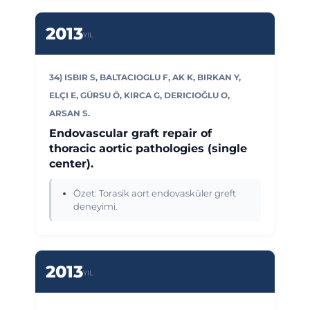
2013
YIL
34) ISBIR S, BALTACIOGLU F, AK K, BIRKAN Y,
ELÇI E, GÜRSU Ö, KIRCA G, DERICIOĞLU O,
ARSAN S.
Endovascular graft repair of
thoracic aortic pathologies (single
center).
Özet: Torasik aort endovasküler greft
deneyimi.
2013
YIL