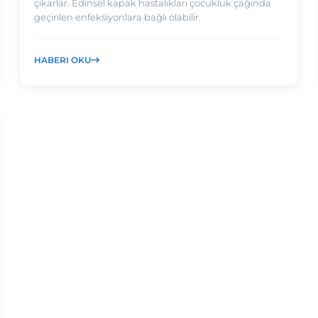
çıkarlar. Edinsel kapak hastalıkları çocukluk çağında
geçirilen enfeksiyonlara bağlı olabilir.
HABERI OKU