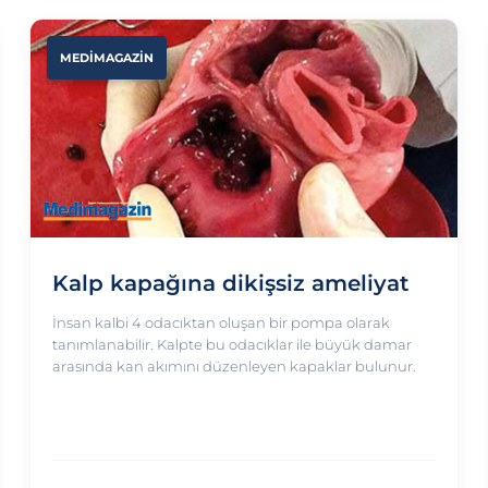
MEDİMAGAZİN
Kalp kapağına dikişsiz ameliyat
İnsan kalbi 4 odacıktan oluşan bir pompa olarak
tanımlanabilir. Kalpte bu odacıklar ile büyük damar
arasında kan akımını düzenleyen kapaklar bulunur.