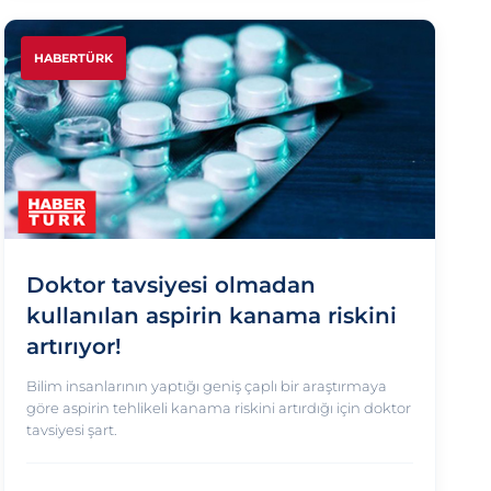
HABERTÜRK
Doktor tavsiyesi olmadan
kullanılan aspirin kanama riskini
artırıyor!
Bilim insanlarının yaptığı geniş çaplı bir araştırmaya
göre aspirin tehlikeli kanama riskini artırdığı için doktor
tavsiyesi şart.