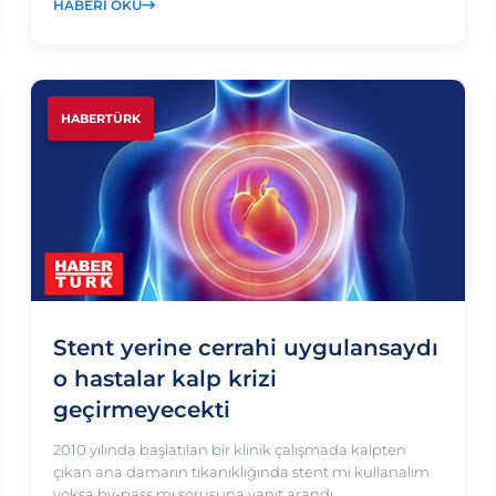
HABERI OKU
HABERTÜRK
Stent yerine cerrahi uygulansaydı
o hastalar kalp krizi
geçirmeyecekti
2010 yılında başlatılan bir klinik çalışmada kalpten
çıkan ana damarın tıkanıklığında stent mi kullanalım
yoksa by-pass mı sorusuna yanıt arandı.