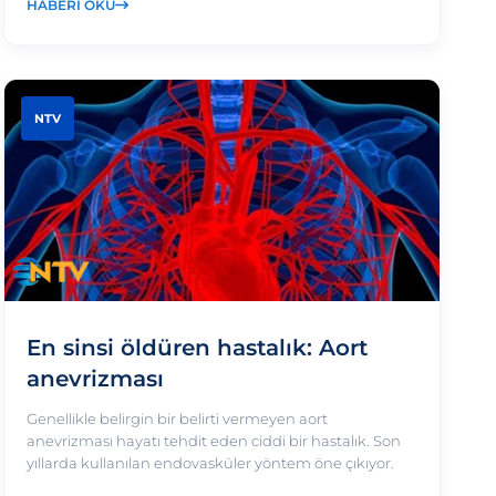
HABERI OKU
NTV
En sinsi öldüren hastalık: Aort
anevrizması
Genellikle belirgin bir belirti vermeyen aort
anevrizması hayatı tehdit eden ciddi bir hastalık. Son
yıllarda kullanılan endovasküler yöntem öne çıkıyor.