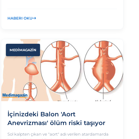
HABERI OKU
MEDİMAGAZİN
İçinizdeki Balon 'Aort
Anevrizması' ölüm riski taşıyor
Sol kalpten çıkan ve "aort" adı verilen atardamarda