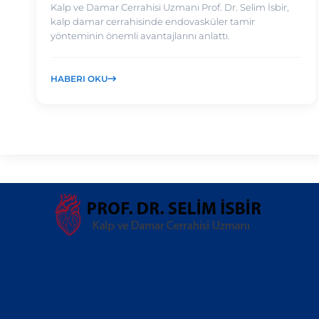
Kalp ve Damar Cerrahisi Uzmanı Prof. Dr. Selim İsbir,
kalp damar cerrahisinde endovasküler tamir
yönteminin önemli avantajlarını anlattı.
HABERI OKU