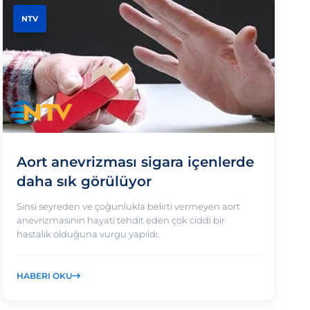
NTV
Aort anevrizması sigara içenlerde
daha sık görülüyor
Sinsi seyreden ve çoğunlukla belirti vermeyen aort
anevrizmasının hayati tehdit eden çok ciddi bir
hastalık olduğuna vurgu yapıldı.
HABERI OKU