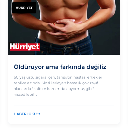
HÜRRİYET
Öldürüyor ama farkında değiliz
60 yaş üstü sigara içen, tansiyon hastası erkekler
tehlike altında. Sinsi ilerleyen hastalık çok zayıf
olanlarda "kalbim karnımda atıyormuş gibi"
hissedilebilir.
HABERI OKU