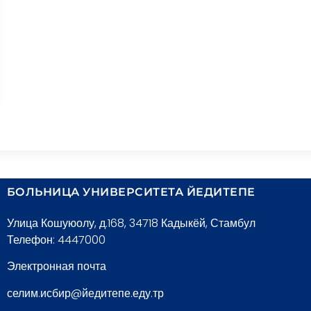
БОЛЬНИЦА УНИВЕРСИТЕТА ЙЕДИТЕПЕ
Улица Кошуюолу, д.168, 34718 Кадыкёй, Стамбул
Телефон: 4447000
Электронная почта
селим.исбир@йедитепе.еду.тр