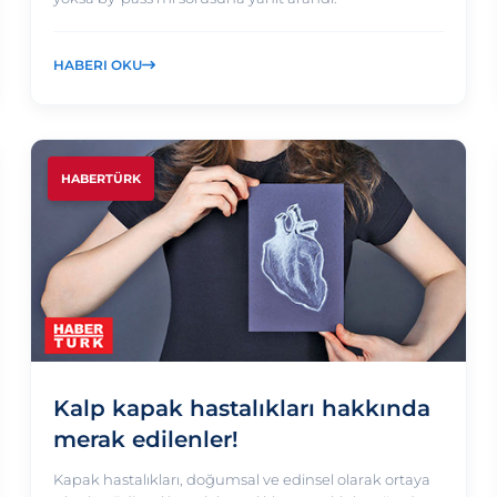
HABERI OKU
HABERTÜRK
Kalp kapak hastalıkları hakkında
merak edilenler!
Kapak hastalıkları, doğumsal ve edinsel olarak ortaya