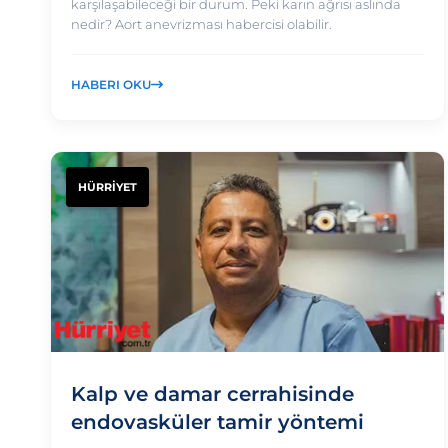
karşılaşabileceği bir durum. Peki karın ağrısı aslında
nedir? Aort anevrizması habercisi olabilir.
HABERI OKU
HÜRRİYET
Kalp ve damar cerrahisinde
endovasküler tamir yöntemi