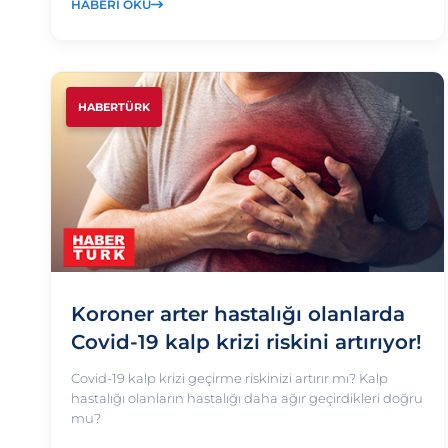
HABERI OKU
HABERTÜRK
Koroner arter hastalığı olanlarda
Covid-19 kalp krizi riskini artırıyor!
Covid-19 kalp krizi geçirme riskinizi artırır mı? Kalp
hastalığı olanların hastalığı daha ağır geçirdikleri doğru
mu?