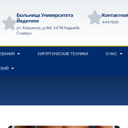
Больница Университета
Контактна
Йедитепе
4447000
ул. Кошуюолу, д.168, 34718 Кадыкёй,
Стамбул
ЕВАНИЯ
ХИРУРГИЧЕСКИЕ ТЕХНИКИ
О НАС
СКИЙ