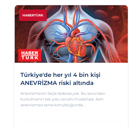
HABERTÜRK
Türkiye'de her yıl 4 bin kişi
ANEVRİZMA riski altında
Anevrizmanın ilaçla tedavisi yok. Bu sorundan
kurtulmanın tek yolu cerrahi müdahale. Aort
anevrizması tanısı konulduğunda...