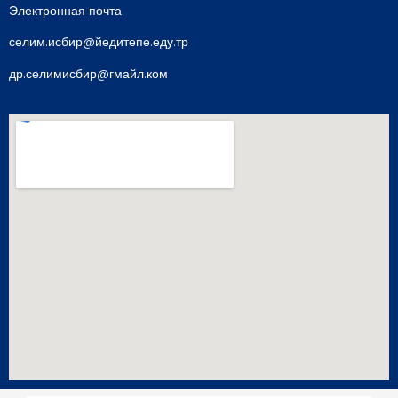
Электронная почта
селим.исбир@йедитепе.еду.тр
др.селимисбир@гмайл.ком